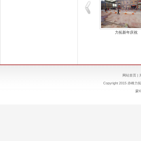
午节团建
力拓厂房环境
力拓新年庆祝
网站首页
|
Copyright 2015
赤峰力
蒙I