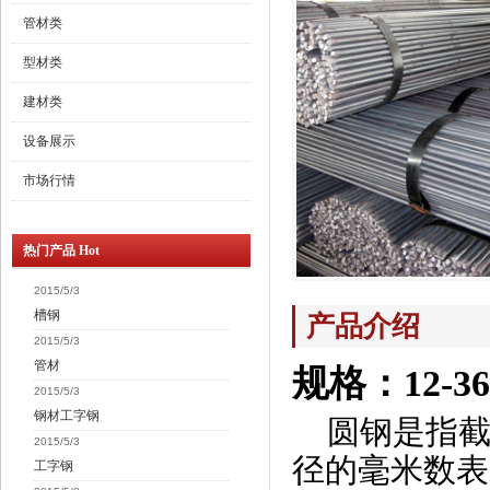
管材类
型材类
建材类
设备展示
市场行情
热门产品 Hot
2015/5/3
槽钢
产品介绍
2015/5/3
管材
规格：12-3
2015/5/3
钢材工字钢
圆钢是指截
2015/5/3
径的毫米数表
工字钢