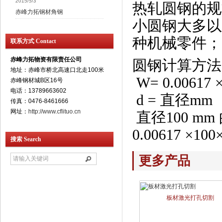
2015/5/3
热轧圆钢的规格
赤峰力拓钢材角钢
小圆钢大多以
种机械零件；
联系方式 Contact
赤峰力拓物资有限责任公司
圆钢计算方法（
地址：赤峰市桥北高速口北走100米
W= 0.00617 
赤峰钢材城B区16号
电话：13789663602
d = 直径mm
传真：0476-8461666
网址：
http://www.cflituo.cn
直径100 m
0.00617 ×100
搜索 Search
更多产品
板材激光打孔切割